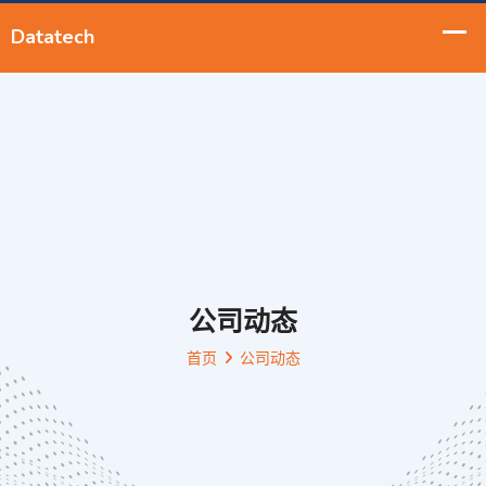
公司动态
首页
公司动态