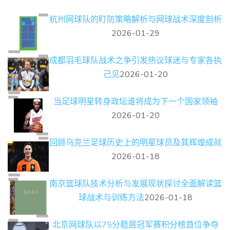
杭州网球队的盯防策略解析与网球战术深度剖析
2026-01-29
成都羽毛球队战术之争引发热议球迷与专家各执
己见
2026-01-20
当足球明星转身政坛谁将成为下一个国家领袖
2026-01-20
回顾乌克兰足球历史上的明星球员及其辉煌成就
2026-01-18
南京篮球队技术分析与发展现状探讨全面解读篮
球战术与训练方法
2026-01-18
北京网球队以75分稳居冠军赛积分榜首位争夺