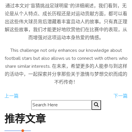
通过本文对“盲猜挑战足球明星”的详细阐述，我们看到，无
论是从个人特点、成长历程还是对运动贡献方面，都可以看
出这些伟大球员背后潜藏着丰富且动人的故事。只有真正理
解这些故事，我们才能更好地欣赏他们在比赛中的表现，从
而增强对这项运动本身热爱的情感。
This challenge not only enhances our knowledge about
football stars but also allows us to connect with others who
share similar interests. 在未来，希望更多的人能参与到这样
的活动中，一起探索并分享那些关于激情与梦想交织而成的
不朽传奇！
上一篇
下一篇
推荐文章