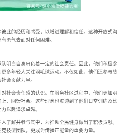
享彼此的经历和感受，以增进理解和信任。这种开放式沟
更有勇气去面对任何困难。
球队明白自身肩负着一定的社会责任。因此，他们积极参
励更多年轻人关注羽毛球运动。不仅如此，他们还参与慈
为社会贡献力量。
们对社会责任感的认识。在服务社区过程中，他们更加明
向上、回馈社会。这些理念也渗透到了他们日常训练及比
全力以赴追求卓越。
多人了解并参与其中，为推动全民健身做出了积极贡献。
支竞技型团队，更成为传播正能量的重要力量。