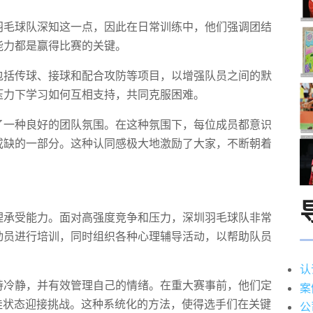
羽毛球队深知这一点，因此在日常训练中，他们强调团结
能力都是赢得比赛的关键。
包括传球、接球和配合攻防等项目，以增强队员之间的默
压力下学习如何互相支持，共同克服困难。
了一种良好的团队氛围。在这种氛围下，每位成员都意识
或缺的一部分。这种认同感极大地激励了大家，不断朝着
理承受能力。面对高强度竞争和压力，深圳羽毛球队非常
动员进行培训，同时组织各种心理辅导活动，以帮助队员
认
持冷静，并有效管理自己的情绪。在重大赛事前，他们定
案
佳状态迎接挑战。这种系统化的方法，使得选手们在关键
公