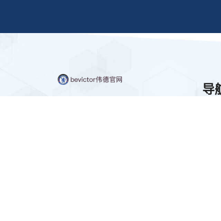
导
✅✅bevictor伟德官网 - 韦德官方网
站💖『 财运滚滚,大吉大利』💖
bevictor伟德官网,韦德bevictor,韦德
体育,bevictor国际快速注册链接入
口🎯、APP下载📱、平台首页及登
录服务。作为中国区领先的平台,为
用户提供安全、稳定的注册体验,24
小时客服随时在线支持。立即前往
官网,轻松注册,畅享高品质平台服务