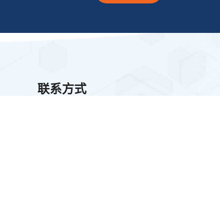
联系方式
上海市普陀区中山北路1759号
1703室
fatuous@outlook.com
17212028550