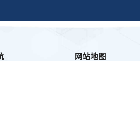
航
网站地图
认识
bevictor伟德官网
SiteMap
案例精选
公司动态
服务种类
联络
韦德bevictor