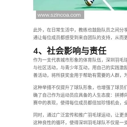
此外，在日常生活中，教练也鼓励队员之间分
通让每位成员都感受到来自团队的支持，从而
4、社会影响与责任
作为一支代表城市形象的体育队伍，深圳羽毛
与社区活动，与青少年互动，用自己的实践激
善活动，将所获奖金用于帮助有需要的人群，
这种举措不仅提升了球队形象，也增强了球员
确了自己作为运动员应具备的人生态度：拼搏
赛中的表现，使得每位成员都倍加珍惜机会，
同时，通过广泛宣传和推广羽毛球运动，让更
这种良性的循环，使得深圳羽毛球队不仅是一