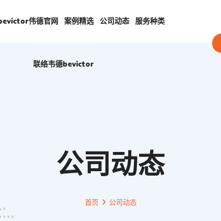
bevictor伟德官网
案例精选
公司动态
服务种类
联络
韦德bevictor
公司动态
首页
公司动态