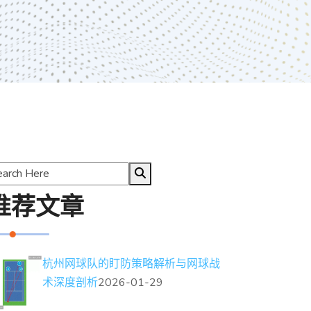
推荐文章
杭州网球队的盯防策略解析与网球战
术深度剖析
2026-01-29