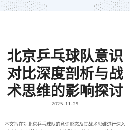
北京乒乓球队意识
对比深度剖析与战
术思维的影响探讨
2025-11-29
本文旨在对北京乒乓球队的意识形态及其战术思维进行深入