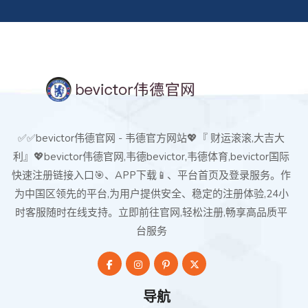
✅✅bevictor伟德官网 - 韦德官方网站💖『 财运滚滚,大吉大
利』💖bevictor伟德官网,韦德bevictor,韦德体育,bevictor国际
快速注册链接入口🎯、APP下载📱、平台首页及登录服务。作
为中国区领先的平台,为用户提供安全、稳定的注册体验,24小
时客服随时在线支持。立即前往官网,轻松注册,畅享高品质平
台服务
导航