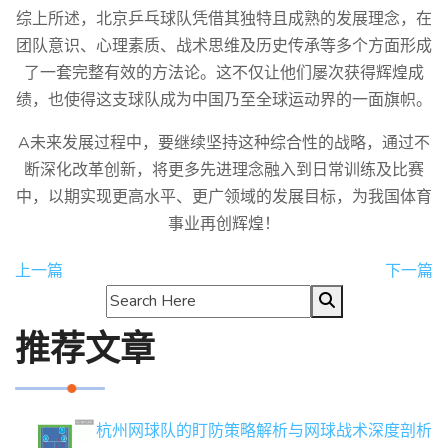
综上所述，北京乒乓球队凭借其独特且成熟的发展理念，在
团队意识、心理素质、战术思维及历史传承等多个方面形成
了一套完整有效的方法论。这不仅让他们屡次获得辉煌成
绩，也使得这支球队成为中国乃至全球运动界的一面旗帜。
A未来发展过程中，要继续坚持这种综合性的战略，通过不
断深化改革创新，将更多先进理念融入到日常训练及比赛
中，以期实现更高水平、更广领域的发展目标，为我国体育
事业再创辉煌！
上一篇
下一篇
推荐文章
杭州网球队的盯防策略解析与网球战术深度剖析